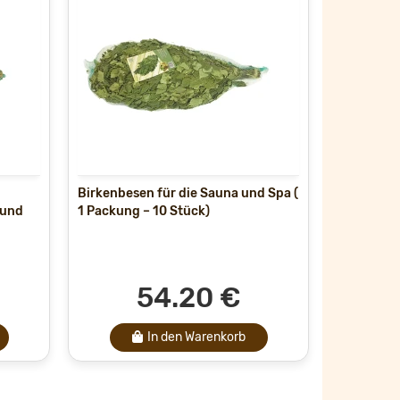
Birkenbesen für die Sauna und Spa (
Lindenbes
 und
1 Packung – 10 Stück)
Packung –
1 Packung –
54.20 €
In den Warenkorb