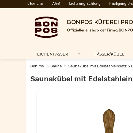
Über uns
AGB
Lieferung Zahlung
Rückgang Um
BONPOS KÜFEREI PR
Offizieller e-shop der Firma BONPO
EICHENFÄSSER
FÄSSER/KÜBEL
BonPos
Sauna
Saunakübel mit Edelstahleinsatz 5 L
Saunakübel mit Edelstahlein