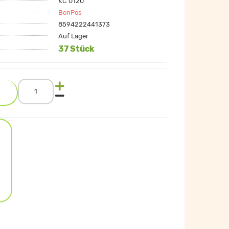
KC 0120
BonPos
8594222441373
Auf Lager
37 Stück