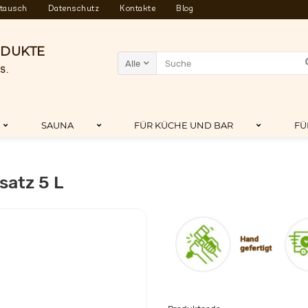
tausch
Datenschutz
Kontakte
Blog
ODUKTE
Alle
S.
SAUNA
FÜR KÜCHE UND BAR
FÜ
satz 5 L