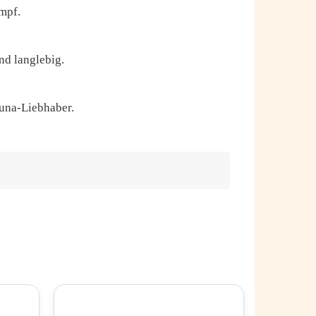
mpf.
nd langlebig.
auna-Liebhaber.