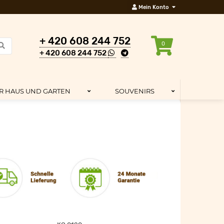
Mein Konto
+ 420 608 244 752
0
+ 420 608 244 752
R HAUS UND GARTEN
SOUVENIRS