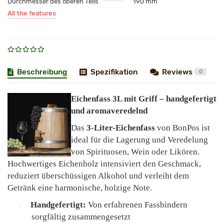
Durchmesser des oberen Teils
190 mm
All the features
Beschreibung
Spezifikation
Reviews
0
Eichenfass 3L mit Griff – handgefertigt
und aromaveredelnd
Das
3-Liter-Eichenfass
von BonPos ist
ideal für die Lagerung und Veredelung
von Spirituosen, Wein oder Likören.
Hochwertiges Eichenholz intensiviert den Geschmack,
reduziert überschüssigen Alkohol und verleiht dem
Getränk eine harmonische, holzige Note.
Handgefertigt:
Von erfahrenen Fassbindern
·
sorgfältig zusammengesetzt