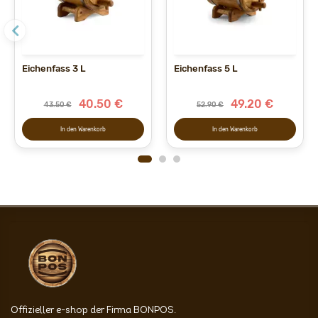
Eichenfass 3 L
Eichenfass 5 L
40.50 €
49.20 €
43.50 €
52.90 €
In den Warenkorb
In den Warenkorb
Offizieller e-shop der Firma BONPOS.