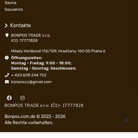
Sauna
Souvenirs
Kontakte
BONPOS TRADE s.r.o.
ICO: 17777828
Milady Horákové 116/109, Hradčany, 160 00 Praha 6
Öffnungszeiten:
Montag – Freitag: 9:00 – 18:00;
Samstag – Sonntag: Geschlossen;
+ 420 608 244 752
bonposcz@gmail.com
BONPOS TRADE s.r.o. IČO- 17777828
Bonpos.com.de © 2022 - 2026
Alle Rechte vorbehalten.
Код скопійовано в буфер обміну.