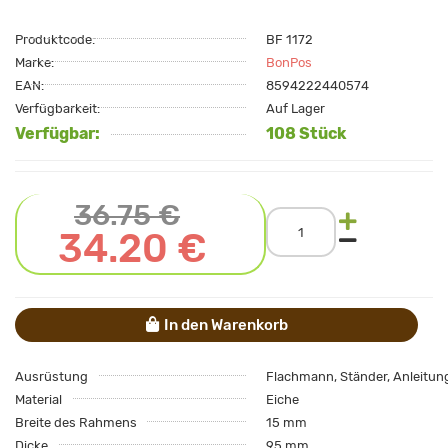
Produktcode:
BF 1172
Marke:
BonPos
EAN:
8594222440574
Verfügbarkeit:
Auf Lager
Verfügbar:
108 Stück
36.75 €
34.20 €
In den Warenkorb
Ausrüstung
Flachmann, Ständer, Anleitun
Material
Eiche
Breite des Rahmens
15 mm
Dicke
95 mm