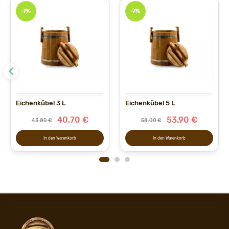
-7%
-7%
Eichenkübel 3 L
Eichenkübel 5 L
40.70 €
53.90 €
43.80 €
58.00 €
In den Warenkorb
In den Warenkorb