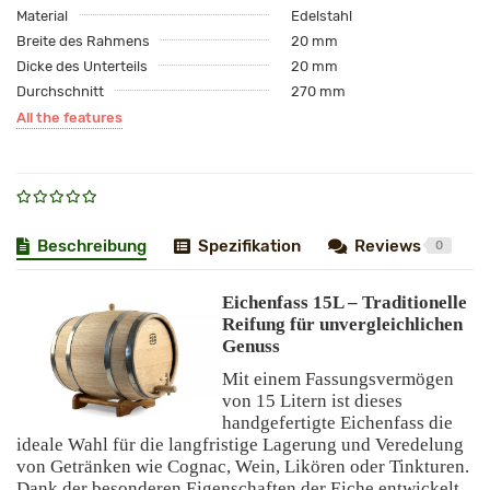
Material
Edelstahl
Breite des Rahmens
20 mm
Dicke des Unterteils
20 mm
Durchschnitt
270 mm
All the features
Beschreibung
Spezifikation
Reviews
0
Eichenfass 15L – Traditionelle
Reifung für unvergleichlichen
Genuss
Mit einem Fassungsvermögen
von 15 Litern ist dieses
handgefertigte Eichenfass die
ideale Wahl für die langfristige Lagerung und Veredelung
von Getränken wie Cognac, Wein, Likören oder Tinkturen.
Dank der besonderen Eigenschaften der Eiche entwickelt